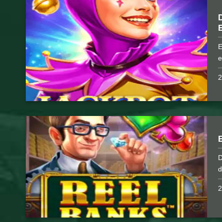
E
E
e
2
D
d
2