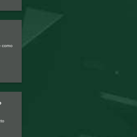
 e como
o
cto