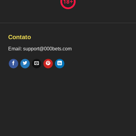
Contato
Email: support@000bets.com