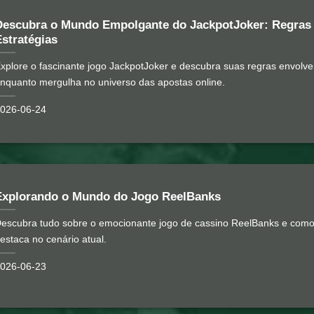
Descubra o Mundo Empolgante do JackpotJoker: Regras
stratégias
xplore o fascinante jogo JackpotJoker e descubra suas regras envolve
nquanto mergulha no universo das apostas online.
026-06-24
Explorando o Mundo do Jogo ReelBanks
escubra tudo sobre o emocionante jogo de cassino ReelBanks e como
estaca no cenário atual.
026-06-23