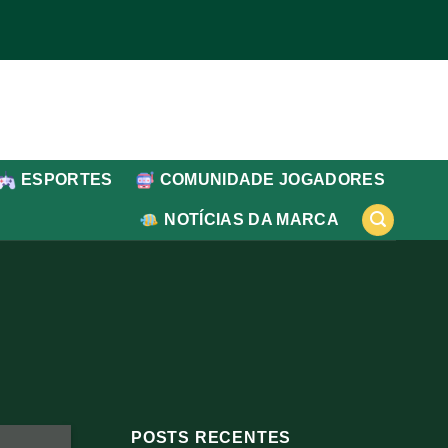
ESPORTES
COMUNIDADE JOGADORES
NOTÍCIAS DA MARCA
POSTS RECENTES