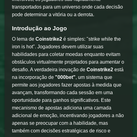
transportados para um universo onde cada decisão
pode determinar a vitória ou a derrota.
Introdução ao Jogo
O lema de
Coinstrike2
é simples: "strike while the
iron is hot". Jogadores devem utilizar suas
habilidades para coletar moedas enquanto evitam
obstáculos virtualmente projetados para aumentar o
desafio. A verdadeira inovação de
Coinstrike2
está
na incorporação de
"000bet"
, um sistema que
permite aos jogadores fazer apostas à medida que
avançam, transformando cada sessão em uma
oportunidade para ganhos significativos. Este
mecanismo de apostas adiciona uma camada
adicional de emoção, incentivando jogadores a não
apenas se preocupar com a habilidade, mas
também com decisões estratégicas de risco e