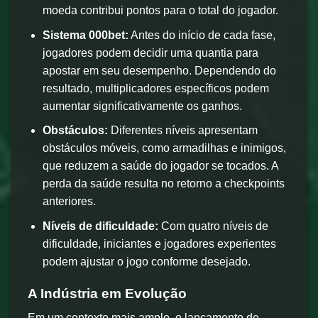
moeda contribui pontos para o total do jogador.
Sistema 000bet:
Antes do início de cada fase,
jogadores podem decidir uma quantia para
apostar em seu desempenho. Dependendo do
resultado, multiplicadores específicos podem
aumentar significativamente os ganhos.
Obstáculos:
Diferentes níveis apresentam
obstáculos móveis, como armadilhas e inimigos,
que reduzem a saúde do jogador se tocados. A
perda da saúde resulta no retorno a checkpoints
anteriores.
Níveis de dificuldade:
Com quatro níveis de
dificuldade, iniciantes e jogadores experientes
podem ajustar o jogo conforme desejado.
A Indústria em Evolução
Em um contexto mais amplo, o lançamento de