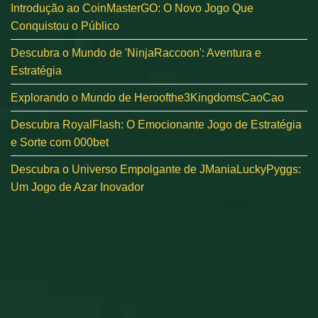
Introdução ao CoinMasterGO: O Novo Jogo Que
Conquistou o Público
Descubra o Mundo de 'NinjaRaccoon': Aventura e
Estratégia
Explorando o Mundo de Heroofthe3KingdomsCaoCao
Descubra RoyalFlash: O Emocionante Jogo de Estratégia
e Sorte com 000bet
Descubra o Universo Empolgante de JManiaLuckyPyggs:
Um Jogo de Azar Inovador