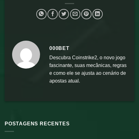
000BET
Descubra Coinstrike2, o novo jogo
fascinante, suas mecânicas, regras
e como ele se ajusta ao cenário de
apostas atual.
POSTAGENS RECENTES