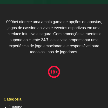
000bet oferece uma ampla gama de opções de apostas,
jogos de cassino ao vivo e eventos esportivos em uma
interface intuitiva e segura. Com promoções atraentes e
suporte ao cliente 24/7, o site visa proporcionar uma
experiência de jogo emocionante e responsável para
todos os tipos de jogadores.
Categoria
Jueteng