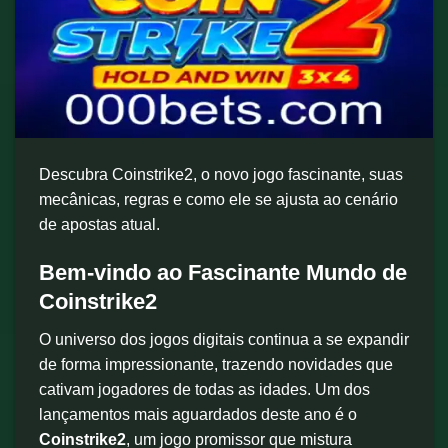
Descubra Coinstrike2, o novo jogo fascinante, suas
mecânicas, regras e como ele se ajusta ao cenário
de apostas atual.
Bem-vindo ao Fascinante Mundo de
Coinstrike2
O universo dos jogos digitais continua a se expandir
de forma impressionante, trazendo novidades que
cativam jogadores de todas as idades. Um dos
lançamentos mais aguardados deste ano é o
Coinstrike2
, um jogo promissor que mistura