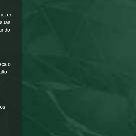
rnecer
 suas
mundo
eça o
alto
 os