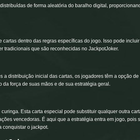
istribuídas de forma aleatória do baralho digital, proporcionan
 cartas dentro das regras específicas do jogo. Isso pode incluir
r tradicionais que são reconhecidas no JackpotJoker.
 a distribuição inicial das cartas, os jogadores têm a opção de
 da força de suas mãos e de sua estratégia geral.
curinga. Esta carta especial pode substituir qualquer outra car
ções vencedoras. É aqui que a estratégia entra em jogo, pois 
 conquistar o jackpot.