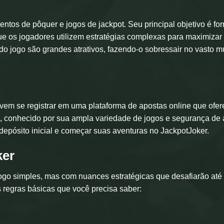
tos de pôquer e jogos de jackpot. Seu principal objetivo é fo
e os jogadores utilizem estratégias complexas para maximizar
e do jogo são grandes atrativos, fazendo-o sobressair no vasto 
vem se registrar em uma plataforma de apostas online que ofer
, conhecido por sua ampla variedade de jogos e segurança de 
 depósito inicial e começar suas aventuras no JackpotJoker.
ker
ogo simples, mas com nuances estratégicas que desafiarão até
 regras básicas que você precisa saber: