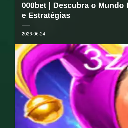
000bet | Descubra o Mundo
e Estratégias
2026-06-24