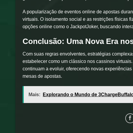
A popularização de eventos online de apostas dur
virtuais. O isolamento social e as restrições físic
opções online como o JackpotJoker, buscando intera
Conclusão: Uma Nova Era nos
Com suas regras envolventes, estratégias complexas
estabelecer como um clássico nos cassinos virtuais
continuam a evoluir, oferecendo novas experiências
mesas de apostas.
Mais:
Explorando o Mundo de 3ChargeBuffal