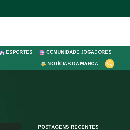
ESPORTES
COMUNIDADE JOGADORES
NOTÍCIAS DA MARCA
POSTAGENS RECENTES