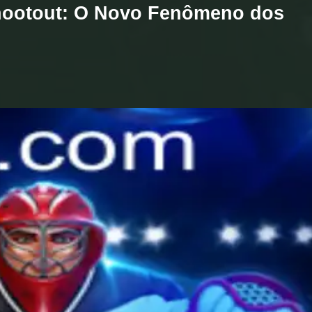
hootout: O Novo Fenômeno dos