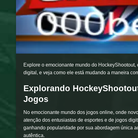
Explore o emocionante mundo do HockeyShootout, o 
digital, e veja como ele está mudando a maneira com
Explorando HockeyShootou
Jogos
No emocionante mundo dos jogos online, onde nov
atenção dos entusiastas de esportes e de jogos digit
ganhando popularidade por sua abordagem única ao
autêntica.