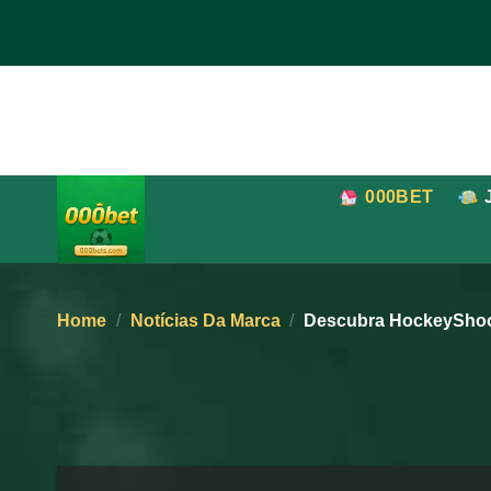
Ir
para
o
conteúdo
000BET
Home
/
Notícias Da Marca
/
Descubra HockeyShoo