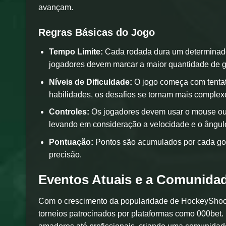
avançam.
Regras Básicas do Jogo
Tempo Limite:
Cada rodada dura um determinado
jogadores devem marcar a maior quantidade de g
Níveis de Dificuldade:
O jogo começa com tentat
habilidades, os desafios se tornam mais complex
Controles:
Os jogadores devem usar o mouse ou c
levando em consideração a velocidade e o ângul
Pontuação:
Pontos são acumulados por cada gol 
precisão.
Eventos Atuais e a Comunida
Com o crescimento da popularidade de HockeyShooto
torneios patrocinados por plataformas como 000bet