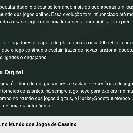
opularidade, ele está se tornando mais do que apenas um jogo
mundo dos jogos online. Essa evolução tem influenciado até 
ndo a usar o jogo como uma ferramenta para praticar sua preci
 de jogadores e o apoio de plataformas como 000bet, o futuro
 que o jogo continue a evoluir, trazendo novas funcionalidades,
s ligados e engajados.
 Digital
ora é a hora de mergulhar nesta excitante experiência de jog
torneios constantes, há sempre algo novo para explorar no m
erano no mundo dos jogos digitais, o HockeyShootout oferece
te de uma maneira única.
a no Mundo dos Jogos de Cassino