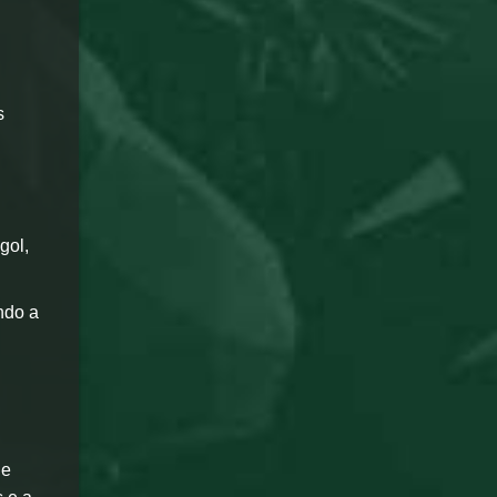
s
gol,
ndo a
de