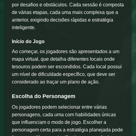
por desafios e obstáculos. Cada sessão é composta
de várias etapas, cada uma mais complexa que a
anterior, exigindo decisões rápidas e estratégia
inteligente.
Início do Jogo
Ao começar, os jogadores são apresentados a um
mapa virtual, que detalha diferentes locais onde
tesouros podem ser escondidos. Cada local possui
um nível de dificuldade específico, que deve ser
considerado ao traçar um plano de ação.
Escolha do Personagem
Os jogadores podem selecionar entre várias
personagens, cada uma com habilidades únicas
que influenciam o modo de jogo. Escolher a
personagem certa para a estratégia planejada pode