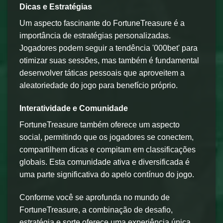
Dicas e Estratégias
Um aspecto fascinante do FortuneTreasure é a
importância de estratégias personalizadas.
Jogadores podem seguir a tendência '000bet' para
otimizar suas sessões, mas também é fundamental
desenvolver táticas pessoais que aproveitem a
aleatoriedade do jogo para benefício próprio.
Interatividade e Comunidade
FortuneTreasure também oferece um aspecto
social, permitindo que os jogadores se conectem,
compartilhem dicas e compitam em classificações
globais. Esta comunidade ativa e diversificada é
uma parte significativa do apelo contínuo do jogo.
Conforme você se aprofunda no mundo de
FortuneTreasure, a combinação de desafio,
estratégia e sorte oferece uma experiência única