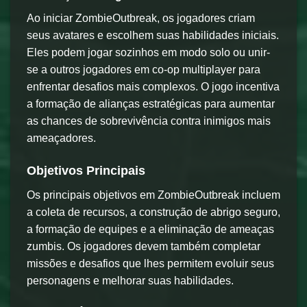
Ao iniciar ZombieOutbreak, os jogadores criam
seus avatares e escolhem suas habilidades iniciais.
Eles podem jogar sozinhos em modo solo ou unir-
se a outros jogadores em co-op multiplayer para
enfrentar desafios mais complexos. O jogo incentiva
a formação de alianças estratégicas para aumentar
as chances de sobrevivência contra inimigos mais
ameaçadores.
Objetivos Principais
Os principais objetivos em ZombieOutbreak incluem
a coleta de recursos, a construção de abrigo seguro,
a formação de equipes e a eliminação de ameaças
zumbis. Os jogadores devem também completar
missões e desafios que lhes permitem evoluir seus
personagens e melhorar suas habilidades.