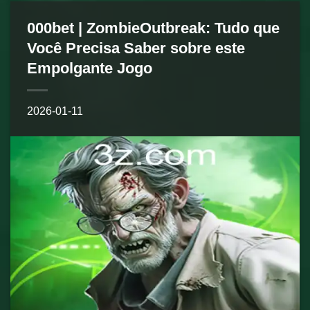
000bet | ZombieOutbreak: Tudo que
Você Precisa Saber sobre este
Empolgante Jogo
2026-01-11