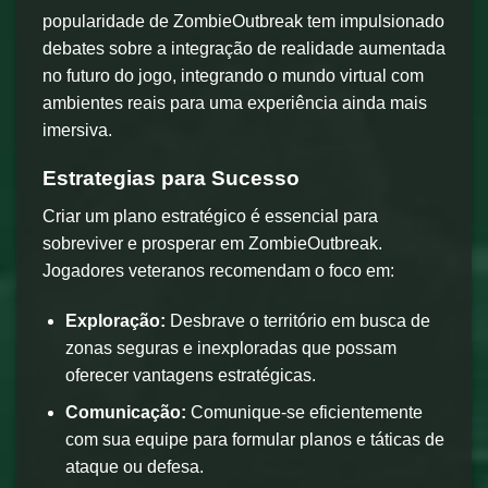
popularidade de ZombieOutbreak tem impulsionado
debates sobre a integração de realidade aumentada
no futuro do jogo, integrando o mundo virtual com
ambientes reais para uma experiência ainda mais
imersiva.
Estrategias para Sucesso
Criar um plano estratégico é essencial para
sobreviver e prosperar em ZombieOutbreak.
Jogadores veteranos recomendam o foco em:
Exploração:
Desbrave o território em busca de
zonas seguras e inexploradas que possam
oferecer vantagens estratégicas.
Comunicação:
Comunique-se eficientemente
com sua equipe para formular planos e táticas de
ataque ou defesa.