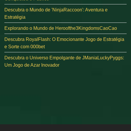
Descubra o Mundo de 'NinjaRaccoon': Aventura e
Estratégia
Explorando o Mundo de Heroofthe3KingdomsCaoCao
Descubra RoyalFlash: O Emocionante Jogo de Estratégia
e Sorte com 000bet
Descubra o Universo Empolgante de JManiaLuckyPyggs:
Um Jogo de Azar Inovador