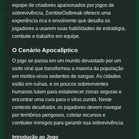
equipe de criadores apaixonados por jogos de
sobrevivência, ZombieOutbreak oferece uma
experiência rica e envolvente que desafia os
jogadores a usarem suas habilidades de estratégia,
combate e trabalho em equipe.
O Cenário Apocalíptico
O jogo se passa em um mundo devastado por um
surto viral que transformou a maioria da população
em mortos-vivos sedentos de sangue. As cidades
estão em ruínas, e os poucos sobreviventes
humanos lutam para estabelecer zonas seguras e
encontrar uma cura para o vírus zumbi. Neste
contexto desafiador, os jogadores devem navegar
por territórios perigosos, coletar recursos e
combater inimigos para garantir sua sobrevivência.
Introdução ao Jogo