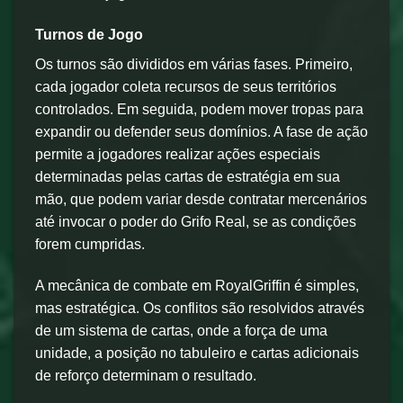
Turnos de Jogo
Os turnos são divididos em várias fases. Primeiro,
cada jogador coleta recursos de seus territórios
controlados. Em seguida, podem mover tropas para
expandir ou defender seus domínios. A fase de ação
permite a jogadores realizar ações especiais
determinadas pelas cartas de estratégia em sua
mão, que podem variar desde contratar mercenários
até invocar o poder do Grifo Real, se as condições
forem cumpridas.
A mecânica de combate em RoyalGriffin é simples,
mas estratégica. Os conflitos são resolvidos através
de um sistema de cartas, onde a força de uma
unidade, a posição no tabuleiro e cartas adicionais
de reforço determinam o resultado.