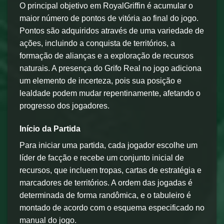
O principal objetivo em RoyalGriffin é acumular o
maior número de pontos de vitória ao final do jogo.
Pontos são adquiridos através de uma variedade de
ações, incluindo a conquista de territórios, a
formação de alianças e a exploração de recursos
naturais. A presença do Grifo Real no jogo adiciona
um elemento de incerteza, pois sua posição e
lealdade podem mudar repentinamente, afetando o
progresso dos jogadores.
Início da Partida
Para iniciar uma partida, cada jogador escolhe um
líder de facção e recebe um conjunto inicial de
recursos, que incluem tropas, cartas de estratégia e
marcadores de territórios. A ordem das jogadas é
determinada de forma randômica, e o tabuleiro é
montado de acordo com o esquema especificado no
manual do jogo.