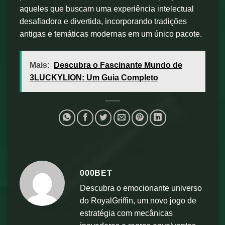
aqueles que buscam uma experiência intelectual
desafiadora e divertida, incorporando tradições
antigas e temáticas modernas em um único pacote.
Mais:
Descubra o Fascinante Mundo de
3LUCKYLION: Um Guia Completo
000BET
Descubra o emocionante universo
do RoyalGriffin, um novo jogo de
estratégia com mecânicas