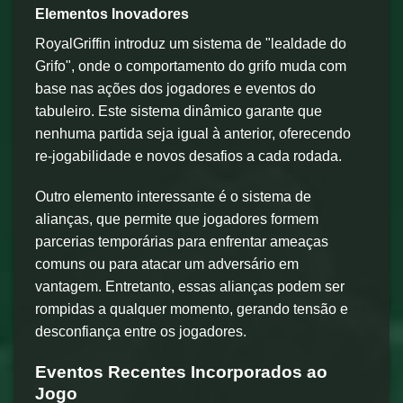
Elementos Inovadores
RoyalGriffin introduz um sistema de "lealdade do
Grifo", onde o comportamento do grifo muda com
base nas ações dos jogadores e eventos do
tabuleiro. Este sistema dinâmico garante que
nenhuma partida seja igual à anterior, oferecendo
re-jogabilidade e novos desafios a cada rodada.
Outro elemento interessante é o sistema de
alianças, que permite que jogadores formem
parcerias temporárias para enfrentar ameaças
comuns ou para atacar um adversário em
vantagem. Entretanto, essas alianças podem ser
rompidas a qualquer momento, gerando tensão e
desconfiança entre os jogadores.
Eventos Recentes Incorporados ao
Jogo