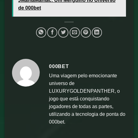
JManiaManiac: Um Mergulho no Universo
de 000bet
000BET
Uma viagem pelo emocionante
universo de
LUXURYGOLDENPANTHER, o
jogo que está conquistando
jogadores de todas as partes,
utilizando a tecnologia de ponta do
000bet.