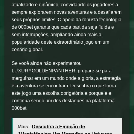
atualizado e dinâmico, convidando os jogadores a
sempre explorarem novas aventuras e a desafiarem
seus próprios limites. O apoio da robusta tecnologia
de 000bet garante que cada partida seja fluida e
sem interrupções, ampliando ainda mais a
popularidade deste extraordinário jogo em um
cenário global.
Se você ainda não experimentou
LUXURYGOLDENPANTHER, prepare-se para
mergulhar em um mundo onde a glória, a estratégia
e a aventura se encontram. Descubra o que torna
este jogo uma escolha obrigatória e porque ele
continua sendo um dos destaques na plataforma
000bet.
Mais:
Descubra a Emoção de