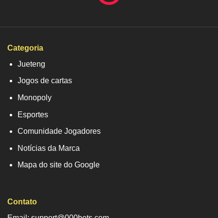
Categoria
Jueteng
Jogos de cartas
Monopoly
Esportes
Comunidade Jogadores
Notícias da Marca
Mapa do site do Google
Contato
Email: support@000bets.com