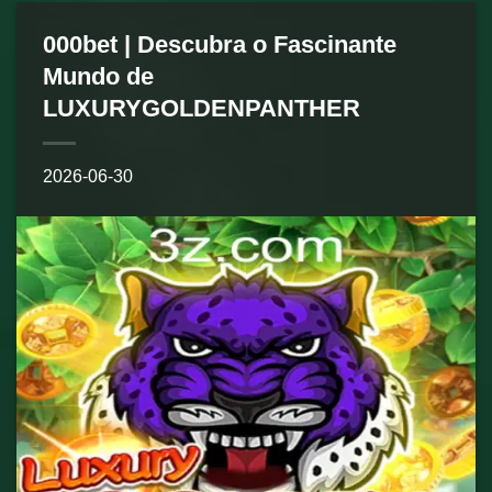
000bet | Descubra o Fascinante
Mundo de
LUXURYGOLDENPANTHER
2026-06-30