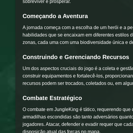
sobreviver e prosperar.
Começando a Aventura
A jornada começa com a escolha de um herói e a pe
habilidades que se encaixam em diferentes estilos de
zonas, cada uma com uma biodiversidade única e de
Construindo e Gerenciando Recursos
Um dos aspectos cruciais do jogo é a coleta e gestã
construir equipamentos e fortalecê-los, proporcion
recursos podem ser trocados, coletados ou, em alg
Combate Estratégico
O combate em JungleKing é tático, requerendo que o
armadilhas escondidas são tanto adversários quanto
jogadores. Atacar, defender e evadir requer que ca
disposição atual das forças no mapa.