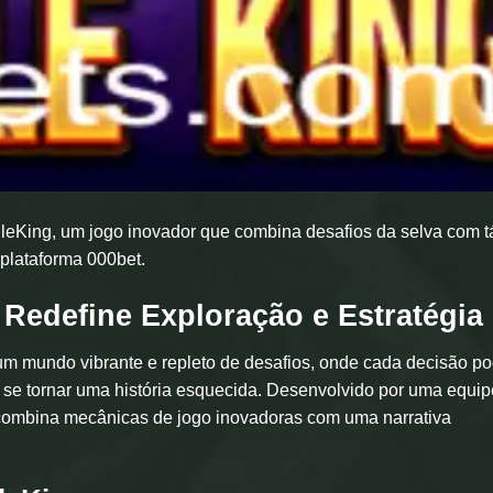
leKing, um jogo inovador que combina desafios da selva com t
 plataforma 000bet.
Redefine Exploração e Estratégia
m mundo vibrante e repleto de desafios, onde cada decisão po
u se tornar uma história esquecida. Desenvolvido por uma equip
 combina mecânicas de jogo inovadoras com uma narrativa