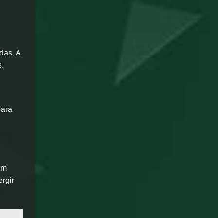
das. A
s.
para
um
ergir