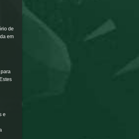
rio de
dida em
 para
 Estes
s e
a