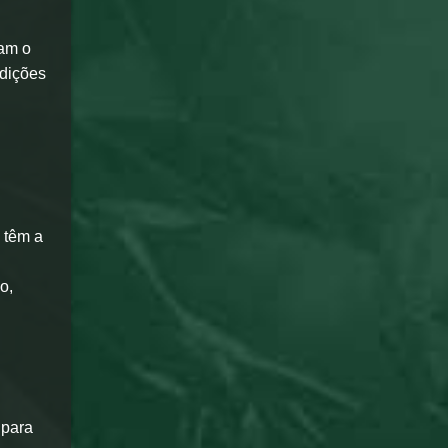
mam o
ndições
 têm a
o,
 para