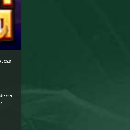
áticas
de ser
e