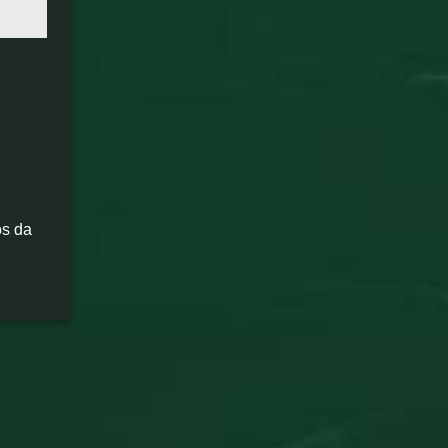
os da