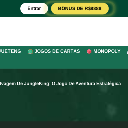
BÔNUS DE R$8888
Entrar
JUETENG
JOGOS DE CARTAS
MONOPOLY
vagem De JungleKing: O Jogo De Aventura Estratégica