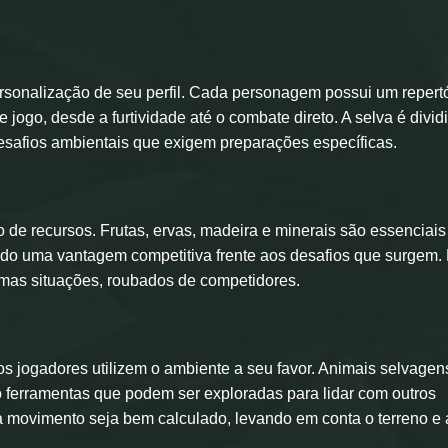
rsonalização de seu perfil. Cada personagem possui um repertó
 jogo, desde a furtividade até o combate direto. A selva é divi
safios ambientais que exigem preparações específicas.
o de recursos. Frutas, ervas, madeira e minerais são essenciais
ando uma vantagem competitiva frente aos desafios que surgem.
umas situações, roubados de competidores.
s jogadores utilizem o ambiente a seu favor. Animais selvagen
 ferramentas que podem ser exploradas para lidar com outros
da movimento seja bem calculado, levando em conta o terreno e 