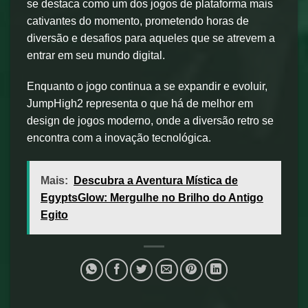
se destaca como um dos jogos de plataforma mais
cativantes do momento, prometendo horas de
diversão e desafios para aqueles que se atrevem a
entrar em seu mundo digital.
Enquanto o jogo continua a se expandir e evoluir,
JumpHigh2 representa o que há de melhor em
design de jogos moderno, onde a diversão retro se
encontra com a inovação tecnológica.
Mais:
Descubra a Aventura Mística de
EgyptsGlow: Mergulhe no Brilho do Antigo
Egito