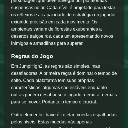
personagem que deve navegar por plataformas
suspensas no ar. Cada nível é projetado para testar
os reflexos e a capacidade de estratégia do jogador,
exigindo precisão em cada movimento. Os
ambientes variam de florestas exuberantes a
desertos traiçoeiros, cada um apresentando novos
inimigos e armadilhas para superar.
Regras do Jogo
Em JumpHigh2, as regras são simples, mas
desafiadoras. A primeira regra é dominar o tempo de
salto. Cada plataforma tem suas próprias
características, algumas são estáveis enquanto
outras podem desabar se o jogador demorar demais
para se mover. Portanto, o tempo é crucial.
Outro elemento chave é coletar moedas espalhadas
pelos níveis. Estas moedas não apenas