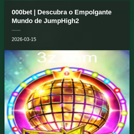
000bet | Descubra o Empolgante
Mundo de JumpHigh2
2026-03-15