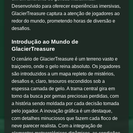
Desenvolvido para oferecer experiências imersivas,
GlacierTreasure captura a atenção de jogadores ao
redor do mundo, prometendo horas de diversão e
desafios.
Introdução ao Mundo de
GlacierTreasure
O cenário de GlacierTreasure é um terreno vasto e
traiçoeiro, onde o gelo reina absoluto. Os jogadores
são introduzidos a um mapa repleto de mistérios,
desafios e, claro, tesouros escondidos sob a
espessa camada de gelo. A trama central gira em
torno da busca por gemas preciosas perdidas, com
a história sendo moldada por cada decisão tomada
pelo jogador. A inovação gráfica é um destaque,
com detalhes minuciosos que fazem cada floco de
neve parecer realista. Com a integração de