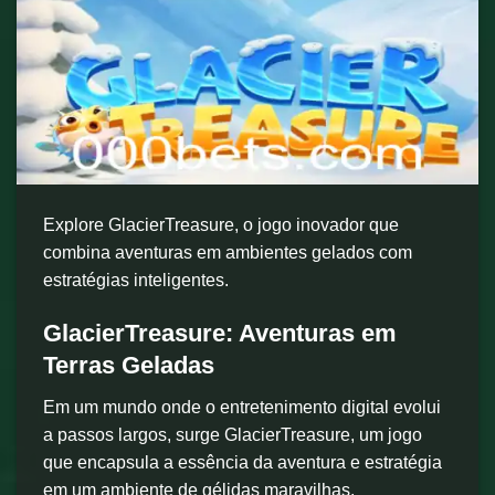
Explore GlacierTreasure, o jogo inovador que
combina aventuras em ambientes gelados com
estratégias inteligentes.
GlacierTreasure: Aventuras em
Terras Geladas
Em um mundo onde o entretenimento digital evolui
a passos largos, surge GlacierTreasure, um jogo
que encapsula a essência da aventura e estratégia
em um ambiente de gélidas maravilhas.