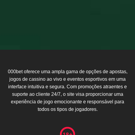
000bet oferece uma ampla gama de opções de apostas,
jogos de cassino ao vivo e eventos esportivos em uma
interface intuitiva e segura. Com promoções atraentes e
suporte ao cliente 24/7, o site visa proporcionar uma
experiência de jogo emocionante e responsável para
todos os tipos de jogadores.