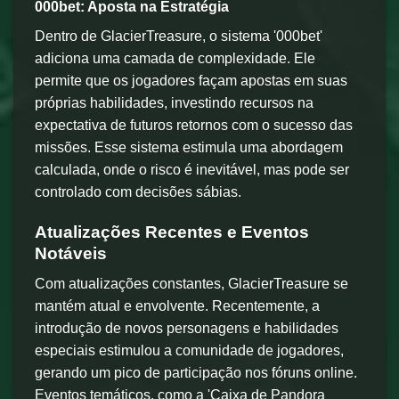
000bet: Aposta na Estratégia
Dentro de GlacierTreasure, o sistema '000bet'
adiciona uma camada de complexidade. Ele
permite que os jogadores façam apostas em suas
próprias habilidades, investindo recursos na
expectativa de futuros retornos com o sucesso das
missões. Esse sistema estimula uma abordagem
calculada, onde o risco é inevitável, mas pode ser
controlado com decisões sábias.
Atualizações Recentes e Eventos
Notáveis
Com atualizações constantes, GlacierTreasure se
mantém atual e envolvente. Recentemente, a
introdução de novos personagens e habilidades
especiais estimulou a comunidade de jogadores,
gerando um pico de participação nos fóruns online.
Eventos temáticos, como a 'Caixa de Pandora