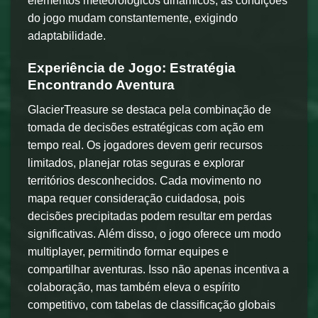
elementos meteorológicos dinâmicos, as condições
do jogo mudam constantemente, exigindo
adaptabilidade.
Experiência de Jogo: Estratégia
Encontrando Aventura
GlacierTreasure se destaca pela combinação de
tomada de decisões estratégicas com ação em
tempo real. Os jogadores devem gerir recursos
limitados, planejar rotas seguras e explorar
territórios desconhecidos. Cada movimento no
mapa requer consideração cuidadosa, pois
decisões precipitadas podem resultar em perdas
significativas. Além disso, o jogo oferece um modo
multiplayer, permitindo formar equipes e
compartilhar aventuras. Isso não apenas incentiva a
colaboração, mas também eleva o espírito
competitivo, com tabelas de classificação globais