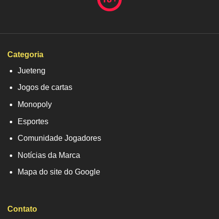
Categoria
Jueteng
Jogos de cartas
Monopoly
Esportes
Comunidade Jogadores
Notícias da Marca
Mapa do site do Google
Contato