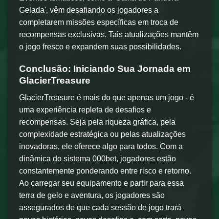
Gelada', vêm desafiando os jogadores a
completarem missões específicas em troca de
recompensas exclusivas. Tais atualizações mantêm
o jogo fresco e expandem suas possibilidades.
Conclusão: Iniciando Sua Jornada em
GlacierTreasure
GlacierTreasure é mais do que apenas um jogo - é
uma experiência repleta de desafios e
recompensas. Seja pela riqueza gráfica, pela
complexidade estratégica ou pelas atualizações
inovadoras, ele oferece algo para todos. Com a
dinâmica do sistema 000bet, jogadores estão
constantemente ponderando entre risco e retorno.
Ao carregar seu equipamento e partir para essa
terra de gelo e aventura, os jogadores são
assegurados de que cada sessão de jogo trará