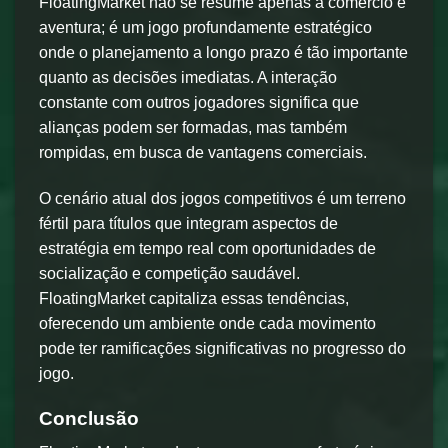
FloatingMarket não se resume apenas a comércio e
aventura; é um jogo profundamente estratégico
onde o planejamento a longo prazo é tão importante
quanto as decisões imediatas. A interação
constante com outros jogadores significa que
alianças podem ser formadas, mas também
rompidas, em busca de vantagens comerciais.
O cenário atual dos jogos competitivos é um terreno
fértil para títulos que integram aspectos de
estratégia em tempo real com oportunidades de
socialização e competição saudável.
FloatingMarket capitaliza essas tendências,
oferecendo um ambiente onde cada movimento
pode ter ramificações significativas no progresso do
jogo.
Conclusão