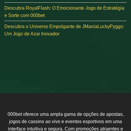
Descubra RoyalFlash: O Emocionante Jogo de Estratégia
e Sorte com 000bet
Descubra o Universo Empolgante de JManiaLuckyPyggs:
Um Jogo de Azar Inovador
000bet oferece uma ampla gama de opções de apostas,
jogos de cassino ao vivo e eventos esportivos em uma
interface intuitiva e segura. Com promoções atraentes e