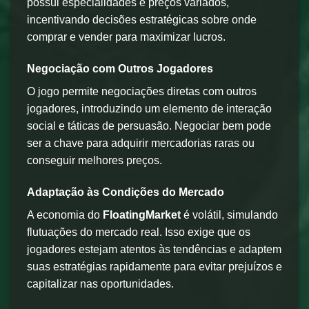
possui especialidades e preços variados,
incentivando decisões estratégicas sobre onde
comprar e vender para maximizar lucros.
Negociação com Outros Jogadores
O jogo permite negociações diretas com outros
jogadores, introduzindo um elemento de interação
social e táticas de persuasão. Negociar bem pode
ser a chave para adquirir mercadorias raras ou
conseguir melhores preços.
Adaptação às Condições do Mercado
A economia do
FloatingMarket
é volátil, simulando
flutuações do mercado real. Isso exige que os
jogadores estejam atentos às tendências e adaptem
suas estratégias rapidamente para evitar prejuízos e
capitalizar nas oportunidades.