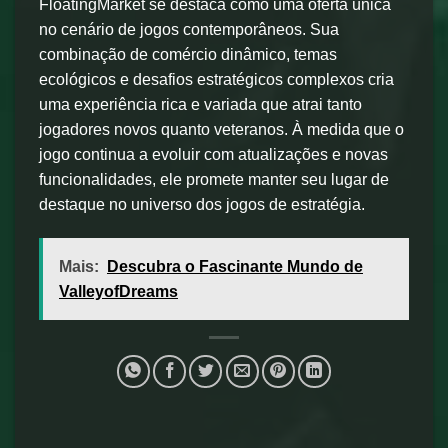
FloatingMarket se destaca como uma oferta única
no cenário de jogos contemporâneos. Sua
combinação de comércio dinâmico, temas
ecológicos e desafios estratégicos complexos cria
uma experiência rica e variada que atrai tanto
jogadores novos quanto veteranos. À medida que o
jogo continua a evoluir com atualizações e novas
funcionalidades, ele promete manter seu lugar de
destaque no universo dos jogos de estratégia.
Mais:
Descubra o Fascinante Mundo de
ValleyofDreams