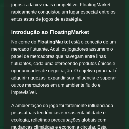
jogos cada vez mais competitivo, FloatingMarket
rapidamente conquistou um lugar especial entre os
entusiastas de jogos de estratégia.
Introdução ao FloatingMarket
No cerne do
FloatingMarket
está o conceito de um
mercado flutuante. Aqui, os jogadores assumem o
papel de mercadores que navegam entre ilhas
flutuantes, cada uma oferecendo produtos únicos e
oportunidades de negociação. O objetivo principal é
adquirir riquezas, expandir sua influência e superar
outros mercadores em um ambiente fluido e
imprevisível.
A ambientação do jogo foi fortemente influenciada
pelas atuais tendências em sustentabilidade e
ecologia, refletindo preocupações globais com
mudanças climáticas e economia circular. Esta