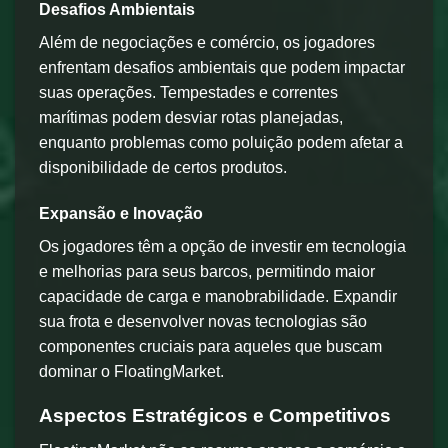
Desafios Ambientais
Além de negociações e comércio, os jogadores
enfrentam desafios ambientais que podem impactar
suas operações. Tempestades e correntes
marítimas podem desviar rotas planejadas,
enquanto problemas como poluição podem afetar a
disponibilidade de certos produtos.
Expansão e Inovação
Os jogadores têm a opção de investir em tecnologia
e melhorias para seus barcos, permitindo maior
capacidade de carga e manobrabilidade. Expandir
sua frota e desenvolver novas tecnologias são
componentes cruciais para aqueles que buscam
dominar o FloatingMarket.
Aspectos Estratégicos e Competitivos