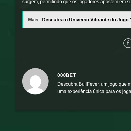
surgem, permitindo que os jogadores apostem em su
Mais:
Descubra o Universo Vibrante do Jogo 
000BET
Descubra BullFever, um jogo que m
uma experiência única para os jog