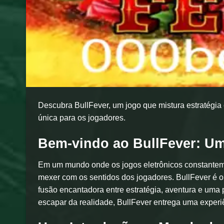
Descubra BullFever, um jogo que mistura estratégi
única para os jogadores.
Bem-vindo ao BullFever: Um
Em um mundo onde os jogos eletrônicos constante
mexer com os sentidos dos jogadores. BullFever é 
fusão encantadora entre estratégia, aventura e uma
escapar da realidade, BullFever entrega uma experiê