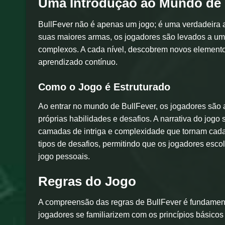
Uma Introdução ao Mundo de 
BullFever não é apenas um jogo; é uma verdadeira 
suas maiores armas, os jogadores são levados a u
complexos. A cada nível, descobrem novos elemento
aprendizado contínuo.
Como o Jogo é Estruturado
Ao entrar no mundo de BullFever, os jogadores sã
próprias habilidades e desafios. A narrativa do jo
camadas de intriga e complexidade que tornam cada 
tipos de desafios, permitindo que os jogadores esc
jogo pessoais.
Regras do Jogo
A compreensão das regras de BullFever é fundamenta
jogadores se familiarizem com os princípios básicos