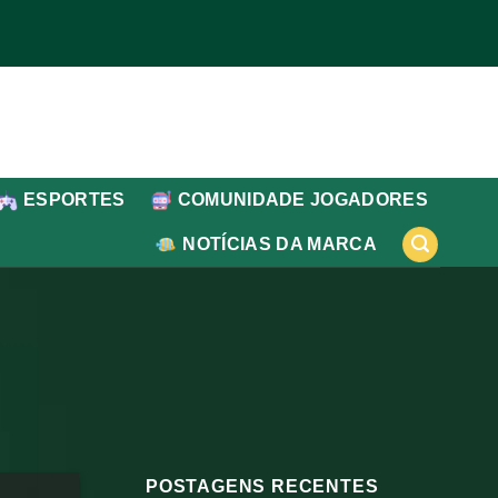
ESPORTES
COMUNIDADE JOGADORES
NOTÍCIAS DA MARCA
POSTAGENS RECENTES