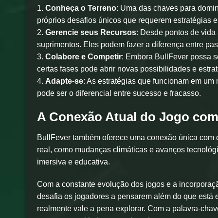
1.
Conheça o Terreno
: Uma das chaves para domin
próprios desafios únicos que requerem estratégias e
2.
Gerencie seus Recursos
: Desde pontos de vida 
suprimentos. Eles podem fazer a diferença entre pa
3.
Colabore e Competir
: Embora BullFever possa se
certas fases pode abrir novas possibilidades e estrat
4.
Adapte-se
: As estratégias que funcionam em um
pode ser o diferencial entre sucesso e fracasso.
A Conexão Atual do Jogo co
BullFever também oferece uma conexão única com e
real, como mudanças climáticas e avanços tecnológi
imersiva e educativa.
Com a constante evolução dos jogos e a incorporaç
desafia os jogadores a pensarem além do que está 
realmente vale a pena explorar. Com a palavra-chav