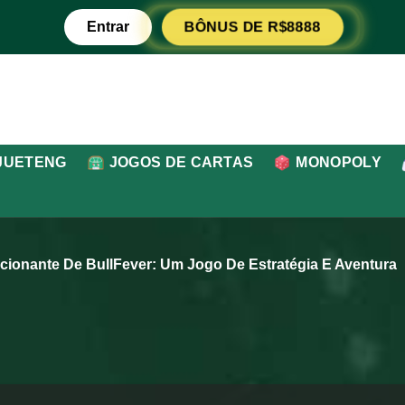
BÔNUS DE R$8888
Entrar
JUETENG
JOGOS DE CARTAS
MONOPOLY
onante De BullFever: Um Jogo De Estratégia E Aventura