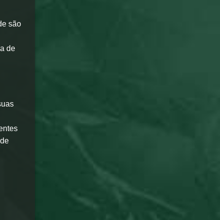
de são
ia de
suas
entes
 de